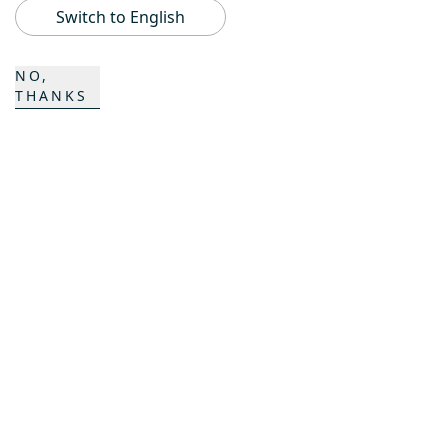
Switch to English
ProAcademy
NO,
THANKS
K COMPOSITES
KONTAKT
Karriere
Ansprechpartner
Kontaktformular
Standorte