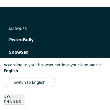
MARQUES
PistenBully
SnowSat
PowerBully
According to your browser settings your language is
English
.
BeachTech
Switch to English
ProAcademy
NO,
THANKS
K COMPOSITES