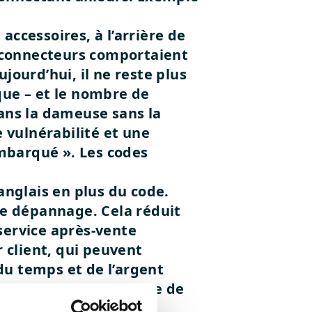
accessoires, à l’arrière de
ux connecteurs comportaient
jourd’hui, il ne reste plus
que – et le nombre de
dans la dameuse sans la
e vulnérabilité et une
embarqué ».
Les codes
anglais en plus du code.
 le dépannage. Cela réduit
service après-vente
r client, qui peuvent
u temps et de l’argent
 600, malgré un nombre de
ux de câbles réduits à