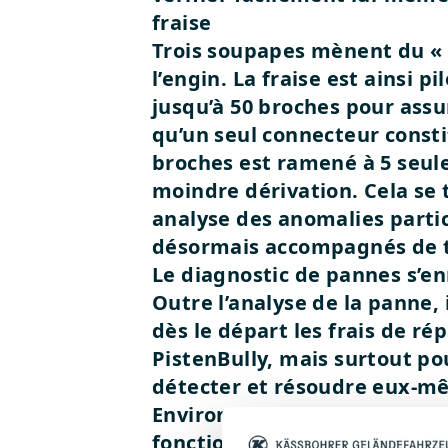
fraise
Trois soupapes mènent du « B
l’engin. La fraise est ainsi
jusqu’à 50 broches pour assur
qu’un seul connecteur consti
broches est ramené à 5 seule
moindre dérivation. Cela se t
analyse des anomalies parti
désormais accompagnés de 
Le diagnostic de pannes s’enr
Outre l’analyse de la panne,
dès le départ les frais de r
PistenBully, mais surtout pou
détecter et résoudre eux-
Environ 25 % des câbles ont
fonctions supérieur. Les coû