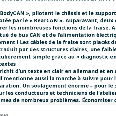
odyCAN », pilotant le châssis et le support 
 pilotée par le « RearCAN ». Auparavant, de
er les nombreuses fonctions de la fraise. Au
tué de bus CAN et de l’alimentation électri
ment ! Les câbles de la fraise sont placés 
raduit par des structures claires, une faibl
culièrement simple grâce au « diagnostic 
textes
ichit d’un texte en clair en allemand et en 
 il mentionne aussi la marche à suivre pour
éparation. Un soulagement énorme – pour le 
r les conducteurs et techniciens de l’atelie
mêmes de nombreux problèmes.
Économiser d
 été supprimés dans le nouveau PistenBully
ts de câblage ont été minimisés, les faiscea