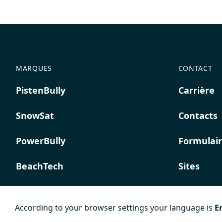
MARQUES
CONTACT
PistenBully
Carrière
SnowSat
Contacts
PowerBully
Formulair
BeachTech
Sites
ProAcademy
According to your browser settings your language is
E
K COMPOSITES