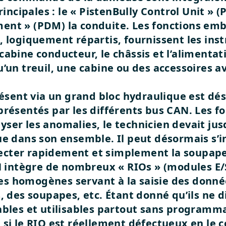
cipales : le « PistenBully Control Unit » (P
ent » (PDM) la conduite. Les fonctions em
, logiquement répartis, fournissent les inst
cabine conducteur, le châssis et l’alimentat
’un treuil, une cabine ou des accessoires a
présent via un grand bloc hydraulique est dé
présentés par les différents bus CAN. Les fo
yser les anomalies, le technicien devait ju
que dans son ensemble. Il peut désormais s
cter rapidement et simplement la soupape
intègre de nombreux « RIOs » (modules E/S
 homogènes servant à la saisie des données
s, des soupapes, etc. Étant donné qu’ils ne 
ables et utilisables partout sans programma
 si le RIO est réellement défectueux en le 