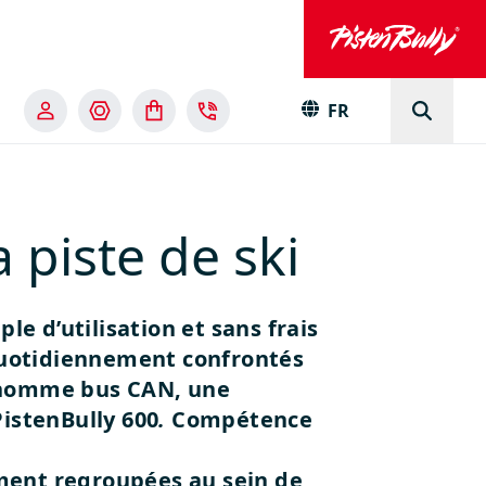
FR
 piste de ski
e d’utilisation et sans frais
 quotidiennement confrontés
e nomme bus CAN, une
istenBully 600
.
Compétence
ment regroupées au sein de