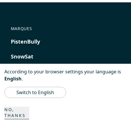
MARQUES
PistenBully
SnowSat
PowerBully
According to your browser settings your language is
English
.
BeachTech
Switch to English
ProAcademy
NO,
THANKS
K COMPOSITES