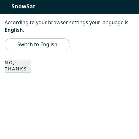
SnowSat
PowerBully
According to your browser settings your language is
English
.
BeachTech
Switch to English
ProAcademy
NO,
THANKS
K COMPOSITES
CONTACT
Carrière
Contacts