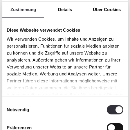
redondante.
Zustimmung
Details
Über Cookies
Pour un maximum de fiabilité
Le conducteur ne s'en rend même pas compte et
n'a pas besoin d'intervenir, car l'opération
Diese Webseite verwendet Cookies
complète s'effectue automatiquement via le
Wir verwenden Cookies, um Inhalte und Anzeigen zu
logiciel intégré à la commande du véhicule. Il
personalisieren, Funktionen für soziale Medien anbieten
peut être sûr qu'un freinage efficace est garanti
zu können und die Zugriffe auf unsere Website zu
en cas d'urgence. Le PistenBully 600 E+ reste
analysieren. Außerdem geben wir Informationen zu Ihrer
immobile et ce, même sur les pentes les plus
Verwendung unserer Website an unsere Partner für
abruptes !
soziale Medien, Werbung und Analysen weiter. Unsere
Partner führen diese Informationen möglicherweise mit
weiteren Daten zusammen, die Sie ihnen bereitgestellt
haben oder die sie im Rahmen Ihrer Nutzung der Dienste
gesammelt haben.
Einwilligungsauswahl
Notwendig
Präferenzen