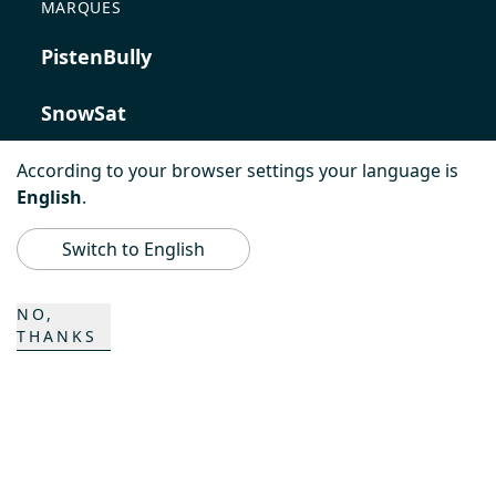
MARQUES
PistenBully
SnowSat
PowerBully
According to your browser settings your language is
English
.
BeachTech
Switch to English
ProAcademy
NO,
THANKS
K COMPOSITES
CONTACT