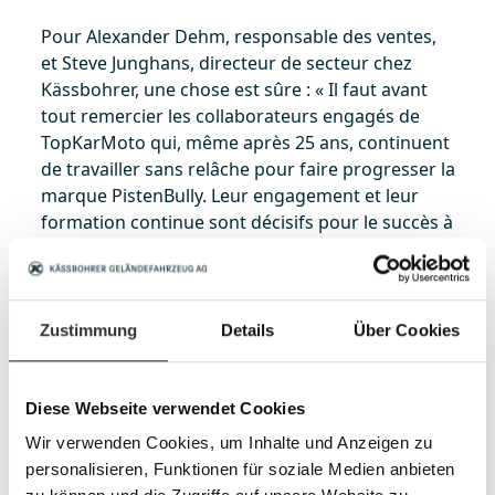
Pour Alexander Dehm, responsable des ventes,
et Steve Junghans, directeur de secteur chez
Kässbohrer, une chose est sûre : « Il faut avant
tout remercier les collaborateurs engagés de
TopKarMoto qui, même après 25 ans, continuent
de travailler sans relâche pour faire progresser la
marque PistenBully. Leur engagement et leur
formation continue sont décisifs pour le succès à
long terme de leur entreprise, et donc aussi de la
nôtre ! Sans des distributeurs aussi formidables,
Kässbohrer Geländefahrzeug AG n’aurait jamais
pu connaître un tel succès ! »
Zustimmung
Details
Über Cookies
« La confiance, l’honnêteté, notre rapidité de réaction
face aux changements, notre travail bien fait associé
Diese Webseite verwendet Cookies
à une qualité haut de gamme ainsi que notre
Wir verwenden Cookies, um Inhalte und Anzeigen zu
stratégie très claire, à savoir « Ne jamais
personalisieren, Funktionen für soziale Medien anbieten
abandonner », contribuent à notre succès. Ce n’est