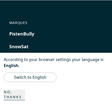
MARQUES
PistenBully
SnowSat
PowerBully
According to your browser settings your language is
English
.
BeachTech
Switch to English
ProAcademy
NO,
THANKS
K COMPOSITES