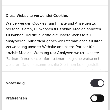
Diese Webseite verwendet Cookies
Wir verwenden Cookies, um Inhalte und Anzeigen zu
personalisieren, Funktionen für soziale Medien anbieten
zu können und die Zugriffe auf unsere Website zu
analysieren. Außerdem geben wir Informationen zu Ihrer
Verwendung unserer Website an unsere Partner für
soziale Medien, Werbung und Analysen weiter. Unsere
Type: application/pdf
Partner führen diese Informationen möglicherweise mit
Taille du fichier: 3.60 MB
weiteren Daten zusammen, die Sie ihnen bereitgestellt
haben oder die sie im Rahmen Ihrer Nutzung der Dienste
Download
gesammelt haben.
Einwilligungsauswahl
Notwendig
Präferenzen