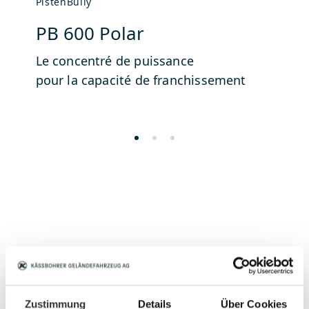
PistenBully
Pi
PB 600 Polar
P
Le concentré de puissance
De
pour la capacité de franchissement
po
Downloads
Zustimmung
Details
Über Cookies