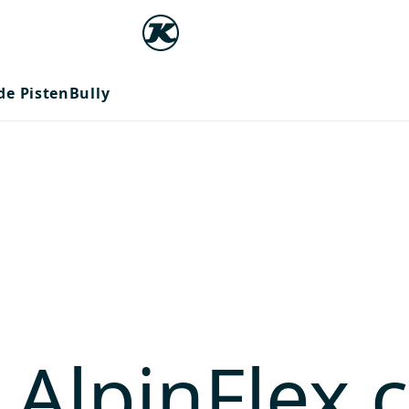
e PistenBully
 AlpinFlex 