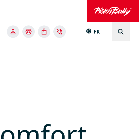
FR
comfort