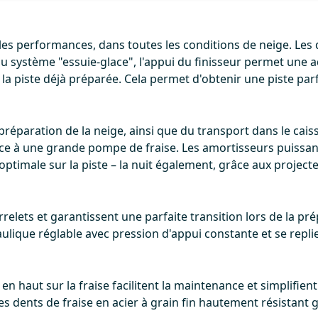
les performances, dans toutes les conditions de neige. Les 
 système "essuie-glace", l'appui du finisseur permet une ad
la piste déjà préparée. Cela permet d'obtenir une piste parf
réparation de la neige, ainsi que du transport dans le caisso
âce à une grande pompe de fraise. Les amortisseurs puissan
optimale sur la piste – la nuit également, grâce aux project
elets et garantissent une parfaite transition lors de la pr
lique réglable avec pression d'appui constante et se replien
en haut sur la fraise facilitent la maintenance et simplifien
les dents de fraise en acier à grain fin hautement résistant