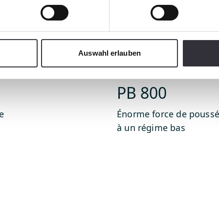
Auswahl erlauben
PistenBully
PB 800
e
Énorme force de pouss
à un régime bas