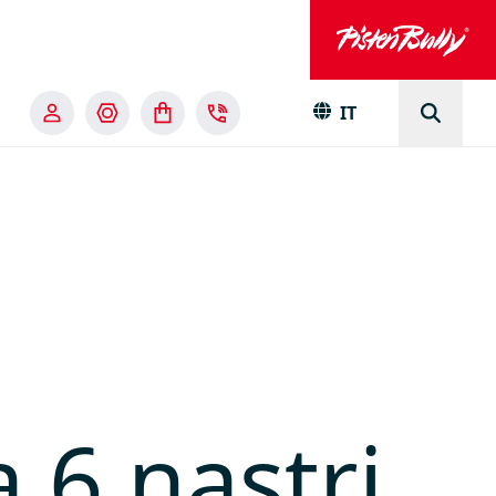
IT
 6 nastri