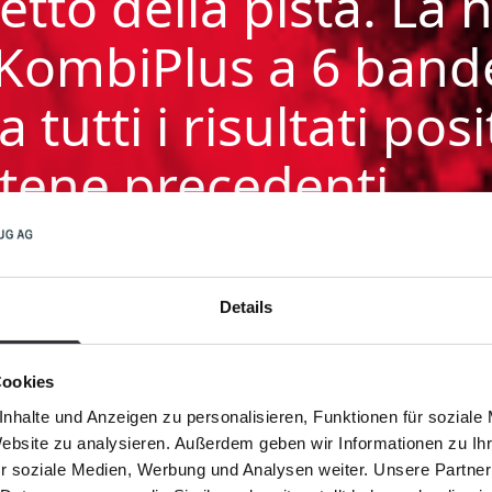
petto della pista. La
 KombiPlus a 6 band
tutti i risultati posit
atene precedenti.
la produzione/logistica alla Kässbohrer e responsabile d
Details
Cookies
nhalte und Anzeigen zu personalisieren, Funktionen für soziale
Website zu analysieren. Außerdem geben wir Informationen zu I
r soziale Medien, Werbung und Analysen weiter. Unsere Partner