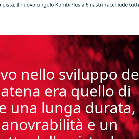
a pista. Il nuovo cingolo KombiPlus a 6 nastri racchiude tutti 
ivo nello sviluppo de
atena era quello di
e una lunga durata,
manovrabilità e un