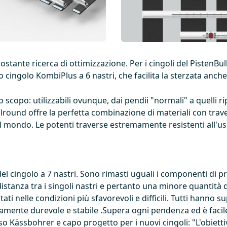
costante ricerca di ottimizzazione. Per i cingoli del PistenB
cingolo KombiPlus a 6 nastri, che facilita la sterzata anche
o scopo: utilizzabili ovunque, dai pendii "normali" a quelli 
round offre la perfetta combinazione di materiali con travers
al mondo. Le potenti traverse estremamente resistenti all'us
el cingolo a 7 nastri. Sono rimasti uguali i componenti di p
distanza tra i singoli nastri e pertanto una minore quantità 
stati nelle condizioni più sfavorevoli e difficili. Tutti hanno
mamente durevole e stabile .Supera ogni pendenza ed è faci
o Kässbohrer e capo progetto per i nuovi cingoli: "L'obiett