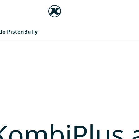
do PistenBully
KombiPlus a