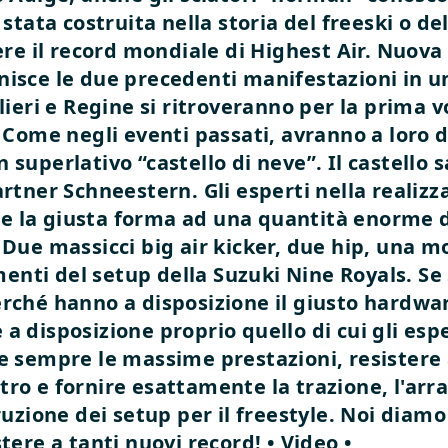
i stata costruita nella storia del freeski o 
gere il record mondiale di Highest Air.
Nuova 
unisce le due precedenti manifestazioni in u
ri e Regine si ritroveranno per la prima v
. Come negli eventi passati, avranno a loro 
 superlativo “castello di neve”. Il castello 
artner Schneestern. Gli esperti nella realizz
 la giusta forma ad una quantità enorme di
 Due massicci big air kicker, due hip, una mo
lementi del setup della Suzuki Nine Royals. S
rché hanno a disposizione il giusto hardware
 a disposizione proprio quello di cui gli es
re sempre le massime prestazioni, resistere
ro e fornire esattamente la trazione, l'arra
truzione dei setup per il freestyle. Noi diamo
stere a tanti nuovi record!
• Video •