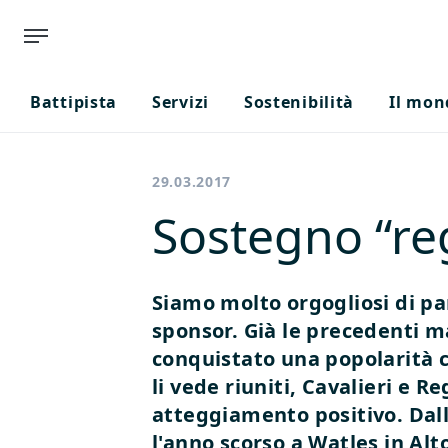
Battipista
Servizi
Sostenibilità
Il mon
29.03.2017
Sostegno “reg
Siamo molto orgogliosi di par
sponsor. Già le precedenti m
conquistato una popolarità ch
li vede riuniti, Cavalieri e R
atteggiamento positivo.
Dall
l'anno scorso a Watles in Al