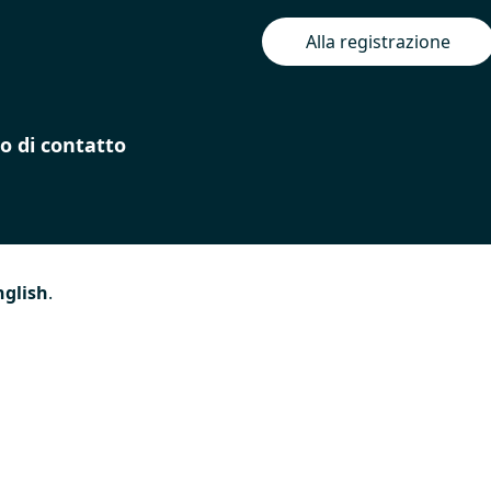
Alla registrazione
o di contatto
nglish
.
lla
Aiuti ricevuti
consultabili
sul Registro