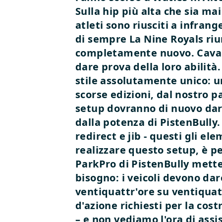
Sulla hip più alta che sia ma
atleti sono riusciti a infran
di sempre
La Nine Royals ri
completamente nuovo. Cavalie
dare prova della loro abilità
stile assolutamente unico: un
scorse edizioni, dal nostro p
setup dovranno di nuovo dare
dalla potenza di PistenBully.
redirect e jib - questi gli e
realizzare questo setup, è pe
ParkPro di PistenBully mette
bisogno: i veicoli devono da
ventiquattr'ore su ventiquatt
d'azione richiesti per la cos
– e non vediamo l'ora di assi