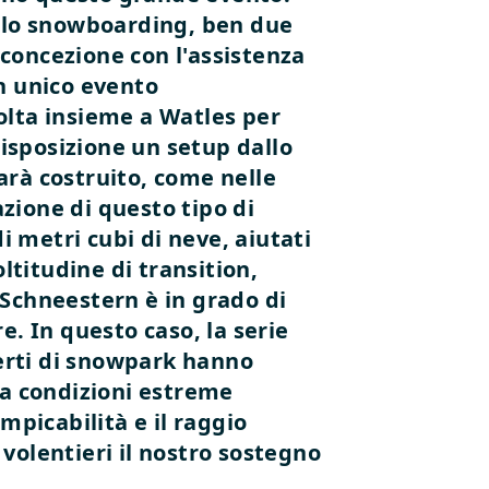
dello snowboarding, ben due
concezione con l'assistenza
n unico evento
olta insieme a Watles per
disposizione un setup dallo
sarà costruito, come nelle
azione di questo tipo di
 metri cubi di neve, aiutati
ltitudine di transition,
e Schneestern è in grado di
. In questo caso, la serie
perti di snowpark hanno
 a condizioni estreme
mpicabilità e il raggio
 volentieri il nostro sostegno