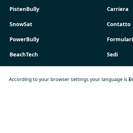
PistenBully
Carriera
SnowSat
Contatto
PowerBully
Formulari
BeachTech
Sedi
ProAcademy
According to your browser settings your language is
E
K COMPOSITES
Colophon
Termi e
Norma su
condizioni
privacy
generali