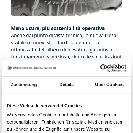
Meno usura, più sostenibilità operativa
Anche dal punto di vista tecnico, la nuova fresa
stabilisce nuovi standard. La geometria
ottimizzata dell'albero di fresatura garantisce un
funzionamento silenzioso, riduce le sollecitazioni
meccaniche e minimizza l'usura. La tecnologia è
notevolmente alleggerita: una preparazione
sostenibile nel senso migliore del termine.
Zustimmung
Details
Über Cookies
Finitura uniforme anche nelle curve
Il finisher a tre livelli garantisce una distribuzione
Diese Webseite verwendet Cookies
ottimale della neve e la massima stabilità
direzionale, anche in curva. Su terreni difficili si
Wir verwenden Cookies, um Inhalte und Anzeigen zu
ottiene un risultato uniforme senza sbavature.
personalisieren, Funktionen für soziale Medien anbieten
Per il conducente ciò significa maggiore comfort,
zu können und die Zugriffe auf unsere Website zu