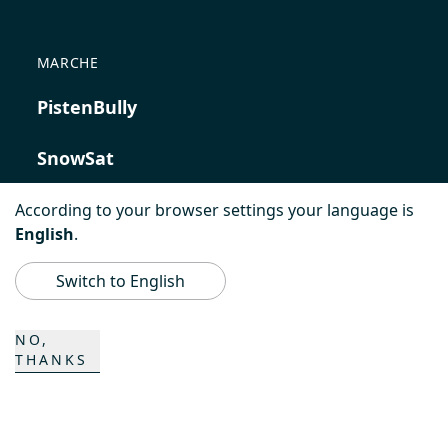
MARCHE
PistenBully
SnowSat
PowerBully
According to your browser settings your language is
English
.
BeachTech
Switch to English
ProAcademy
NO,
THANKS
K COMPOSITES