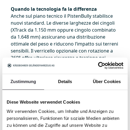
Quando la tecnologia fa la differenza
Anche sul piano tecnico il PistenBully stabilisce
nuovi standard. Le diverse larghezze dei cingoli
(XTrack da 1.150 mm oppure cingolo combinato
da 1.648 mm) assicurano una distribuzione
ottimale del peso e riducono l’impatto sui terreni
sensibili. Il verricello opzionale con rotazione a
360° offre ulteriore sicurezza e trazione nei
contesti più estremi, mentre la trasmissione
idrostatica e il comando intuitivo a una sola
mano rendono il lavoro più efficiente e
Zustimmung
Details
Über Cookies
confortevole.
Molto più di un battipista
Diese Webseite verwendet Cookies
Grazie alle numerose possibilità di allestimento e
Wir verwenden Cookies, um Inhalte und Anzeigen zu
agli accessori disponibili, il PistenBully 600 Polar
personalisieren, Funktionen für soziale Medien anbieten
GreenTech può essere impiegato durante tutto
zu können und die Zugriffe auf unsere Website zu
l’anno: dalla falciatura e trinciatura estiva fino alla