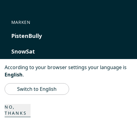
MARKEN
PistenBully
SnowSat
PowerBully
According to your browser settings your language is
English
.
BeachTech
Switch to English
ProAcademy
NO,
THANKS
K COMPOSITES