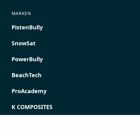
MARKEN
PistenBully
SnowSat
PowerBully
BeachTech
ProAcademy
K COMPOSITES
KONTAKT