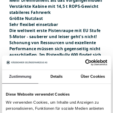
Mehr Drehmoment als das Vorgängermodell
Verstärkte Kabine mit 14,5 t ROPS-Gewicht
stabileres Fahrwerk
Größte Nutzlast
Sehr flexibel einsetzbar
Die weltweit erste Pistenraupe mit EU Stufe
5-Motor - sauberer und leiser geht's nicht!
Schonung von Ressourcen und exzellente
Performance müssen sich gegenseitig nicht
ausschließen. Im PistenBully 600 findet sich
schon jetzt ein ganz besonderer Antrieb: der
erste Motor auf dem Markt, der EU Stufe V
erfüllt.
Zustimmung
Details
Über Cookies
Leistungsstarker Motor mit
Dieselpartikelfilter
Wartungsfreundlicher und einfach
Diese Webseite verwendet Cookies
aufgebauter Motor, dadurch reduzierte
Wir verwenden Cookies, um Inhalte und Anzeigen zu
Stillstandszeiten bzw. erhöhte Verfügbarkeit
personalisieren, Funktionen für soziale Medien anbieten
Weniger Lärm durch leiseren Motor