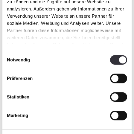
zu können und die Zugriffe auf unsere Website zu
Größere Reichweite durch größeren Tank
analysieren. Außerdem geben wir Informationen zu Ihrer
und reduzierten Verbrauch
Verwendung unserer Website an unsere Partner für
Intuitive Pistenpräparierung - ergonomisch
soziale Medien, Werbung und Analysen weiter. Unsere
und effizient
Partner führen diese Informationen möglicherweise mit
Elektronische Assistenzsysteme entlasten
weiteren Daten zusammen, die Sie ihnen bereitgestellt
den Fahrer in vielen Situationen. Im neuen
haben oder die sie im Rahmen Ihrer Nutzung der Dienste
PistenBully 600 wurden sie nicht nur
gesammelt haben.
optimiert, sondern auch clever erweitert. Für
Einwilligungsauswahl
noch mehr Sicherheit, Effizienz und
Notwendig
Fahrkomfort.
Automatische Windenzugkraftregelung:
Präferenzen
zuverlässigste Winde, einzigartige und
unendliche 360°-Drehung der Winde ohne
Verdrehung des Seils
Statistiken
AutoTracer: Aktive Kurven-Unterstützung,
Lenkunterstützung, automatischer
Marketing
Seitenhangausgleich
SNOWtronic: Intelligente Gerätesteuerung;
Heckgeräteträger als Kombi- oder