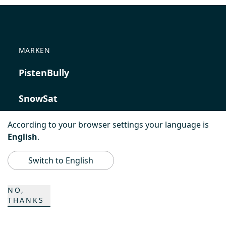
MARKEN
PistenBully
SnowSat
PowerBully
According to your browser settings your language is
English
.
BeachTech
Switch to English
ProAcademy
NO,
THANKS
K COMPOSITES