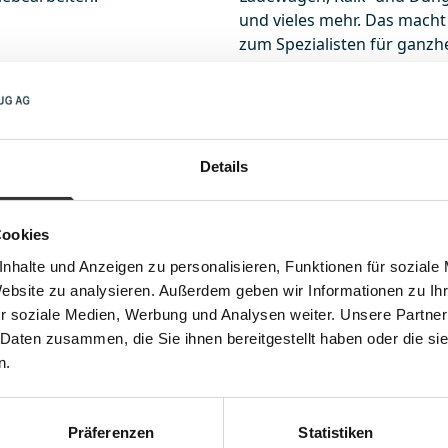
und vieles mehr. Das macht
zum Spezialisten für ganzh
Untergründen.
chnee für neue Maßstäbe
y 600 Polar GreenTech auch
ängen und allen
t er höchste Schubkraft bei
 Bedienung verteilt der
Details
 Und der Rütteleffekt führt
nteguts.
Cookies
nhalte und Anzeigen zu personalisieren, Funktionen für soziale
der neue PistenBully 600
Website zu analysieren. Außerdem geben wir Informationen zu I
hen 780 mm und 1648 mm (X-
r soziale Medien, Werbung und Analysen weiter. Unsere Partner
 Zuladung dank einem
 Daten zusammen, die Sie ihnen bereitgestellt haben oder die s
nd ROPS-Abnahme von 12,5
n.
tungs- und
egut und Schmutz
Präferenzen
Statistiken