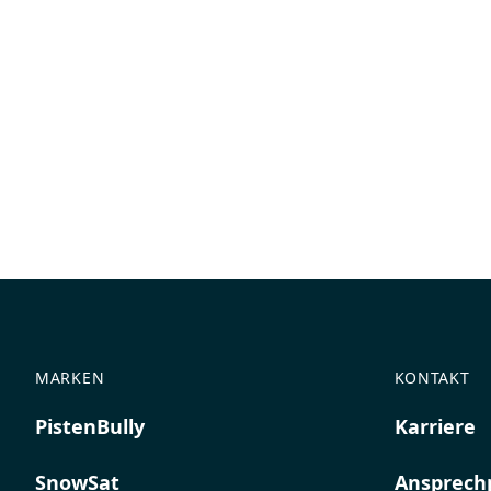
MARKEN
KONTAKT
PistenBully
Karriere
SnowSat
Ansprech