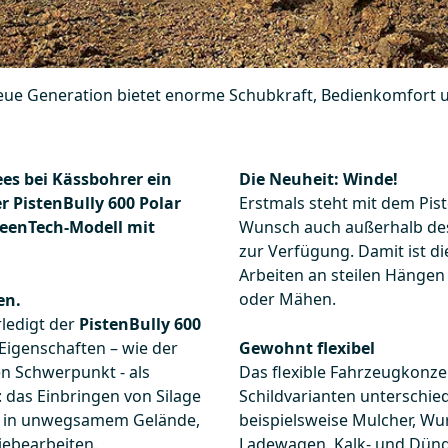
neue Generation bietet enorme Schubkraft, Bedienkomfort u
es bei Kässbohrer ein
Die Neuheit: Winde!
r PistenBully 600 Polar
Erstmals steht mit dem Pis
reenTech-Modell mit
Wunsch auch außerhalb des
zur Verfügung. Damit ist di
Arbeiten an steilen Hängen
oder Mähen.
en.
rledigt der
PistenBully 600
Eigenschaften – wie der
Gewohnt flexibel
n Schwerpunkt - als
Das flexible Fahrzeugkonze
: das Einbringen von Silage
Schildvarianten unterschie
n in unwegsamem Gelände,
beispielsweise Mulcher, Wu
iebearbeiten.
Ladewagen, Kalk- und Dünge