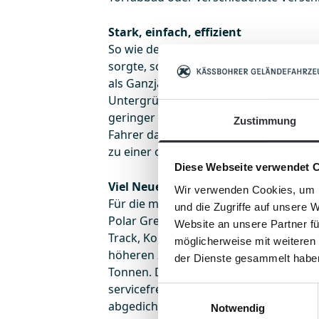
Stark, einfach, effizient
So wie der PistenBully 600 Polar im S
sorgte, so beeindruckt der PistenBull
als Ganzjahres-Maschine auf steilen H
Untergründen. Mit seinen 490 PS biete
geringer Drehzahl. Dank der einfachen
Zustimmung
Fahrer das Material besonders schnell.
zu einer optimalen Verdichtung des Er
Diese Webseite verwendet 
Viel Neues an Bord
Wir verwenden Cookies, um I
Für die mannigfaltigen Einsätze bietet 
und die Zugriffe auf unsere 
Polar GreenTech Kettenbreiten zwisc
Website an unsere Partner fü
Track, Kombi- und Stahlketten). Mehr
möglicherweise mit weiteren
höheren zulässigen Gesamtgewicht u
der Dienste gesammelt habe
Tonnen. Das gesamte Fahrzeug ist war
servicefreundlich optimal gegen Ernt
Einwilligungsauswahl
abgedichtet.
Notwendig