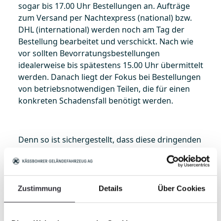
sogar bis 17.00 Uhr Bestellungen an. Aufträge
zum Versand per Nachtexpress (national) bzw.
DHL (international) werden noch am Tag der
Bestellung bearbeitet und verschickt. Nach wie
vor sollten Bevorratungsbestellungen
idealerweise bis spätestens 15.00 Uhr übermittelt
werden. Danach liegt der Fokus bei Bestellungen
von betriebsnotwendigen Teilen, die für einen
konkreten Schadensfall benötigt werden.
Denn so ist sichergestellt, dass diese dringenden
Bestellungen noch am gleichen Tag bearbeitet
und umgehend per Nachtexpress (national) bzw.
DHL (international) verschickt werden. Im
Zweifelsfall wird der Ersatzteilvertrieb der
Zustimmung
Details
Über Cookies
Kässbohrer Geländefahrzeug AG direkt über eine
Bearbeitung entscheiden. An Wochenenden und