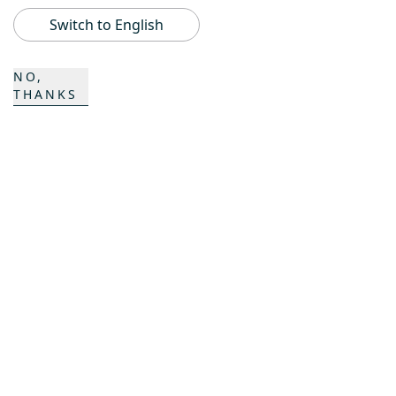
BeachTech
Switch to English
ProAcademy
NO,
THANKS
K COMPOSITES
KONTAKT
Karriere
Ansprechpartner
Kontaktformular
Standorte