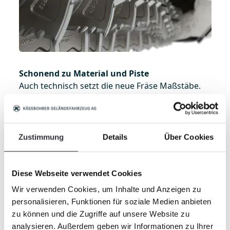
Schonend zu Material und Piste
Auch technisch setzt die neue Fräse Maßstäbe.
Die optimierte Geometrie der Fräswelle sorgt für
einen ruhigen Lauf, reduziert mechanische
Belastungen und minimiert den Verschleiß. Die
Technik wird spürbar entlastet – nachhaltige
Zustimmung
Details
Über Cookies
Präparation im besten Sinne.
Sauberes Finish – auch in der Kurve
Diese Webseite verwendet Cookies
Der dreistufige Finisherkamm gewährleistet
Wir verwenden Cookies, um Inhalte und Anzeigen zu
optimale Verteilung des aufbereiteten Schnees,
personalisieren, Funktionen für soziale Medien anbieten
sowie höchste Spurtreue, auch in Kurven. Selbst
zu können und die Zugriffe auf unsere Website zu
in anspruchsvollem Gelände entsteht ein
analysieren. Außerdem geben wir Informationen zu Ihrer