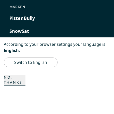
MARKEN
PistenBully
SnowSat
PowerBully
According to your browser settings your language is
English
.
BeachTech
Switch to English
ProAcademy
NO,
THANKS
K COMPOSITES
KONTAKT