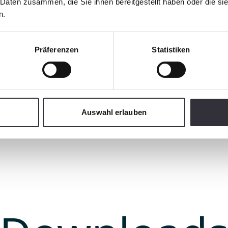
 Daten zusammen, die Sie ihnen bereitgestellt haben oder die s
n.
RUN RED.
sement
The new 400 ParkPro W.
Präferenzen
Statistiken
Auswahl erlauben