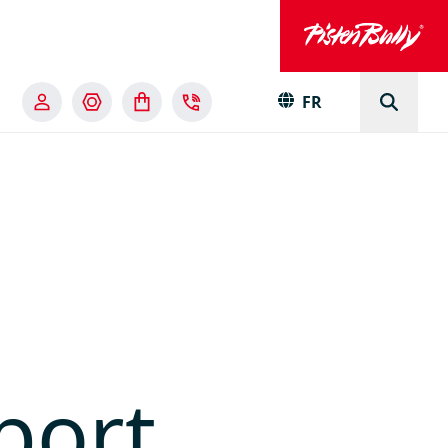
FR
port