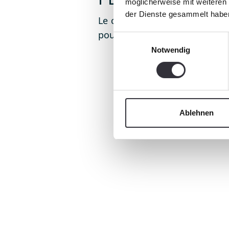
möglicherweise mit weiteren
der Dienste gesammelt habe
Le concentré de puissance
pour la capacité de franchis
Einwilligungsauswahl
Notwendig
Ablehnen