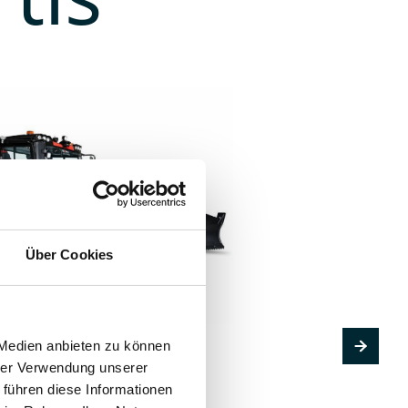
Über Cookies
 Medien anbieten zu können
PistenBully
hrer Verwendung unserer
 führen diese Informationen
ro W
PB 600 Pol