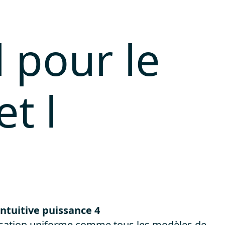
 pour le
t l
: intuitive puissance 4
lisation uniforme comme tous les modèles de