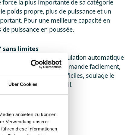
e force la plus importante de sa catégorie
ble poids propre, plus de puissance et un
portant. Pour une meilleure capacité en
s de puissance en poussée.
0° sans limites
f 4.0+ avec AutoWinch (régulation automatique
 traction du treuil) se commande facilement,
conditions de piste difficiles, soulage le
réserve le câble de treuil.
Über Cookies
 Medien anbieten zu können
hrer Verwendung unserer
 führen diese Informationen