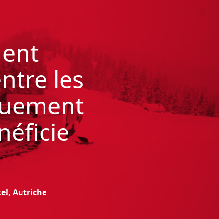
ment
ntre les
iquement
néficie
el, Autriche