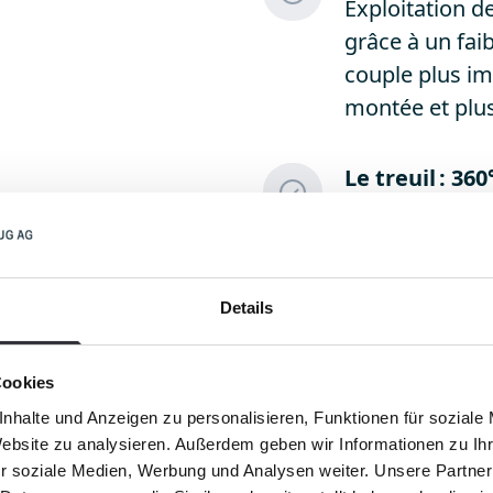
Exploitation d
grâce à un fai
couple plus im
montée et plu
Le treuil : 36
Le treuil acti
de la force de
même dans des 
conducteur et p
Details
Cookies
nhalte und Anzeigen zu personalisieren, Funktionen für soziale
Website zu analysieren. Außerdem geben wir Informationen zu I
r soziale Medien, Werbung und Analysen weiter. Unsere Partner