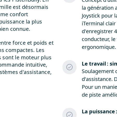
amille est désormais
la génération 
ême confort
Joystick pour 
 puissance la plus
iTerminal clair
é bien connue.
d'enregistrer 
conducteur, le
 entre force et poids et
ergonomique
ons compactes. Les
 sont le moteur plus
Le travail : si
commande intuitive,
Soulagement d
ystèmes d'assistance,
d'assistance. 
Pour un maniem
de piste améli
La puissance