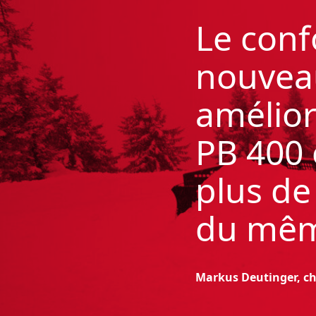
Le conf
nouvea
amélior
PB 400 e
plus de
du mêm
Markus Deutinger, ch