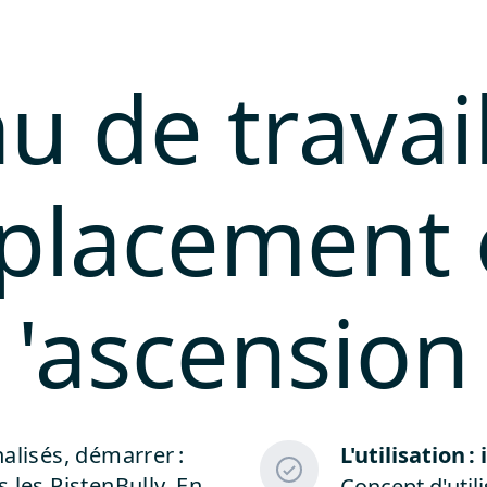
u de travail
placement e
'ascension
alisés, démarrer :
L
'utilisation 
 les PistenBully. En
Concept d'uti