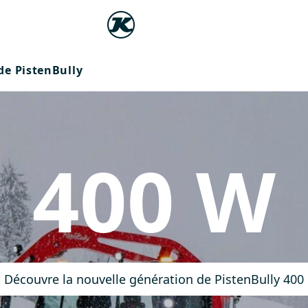
e PistenBully
400 W
Découvre la nouvelle génération de PistenBully 400