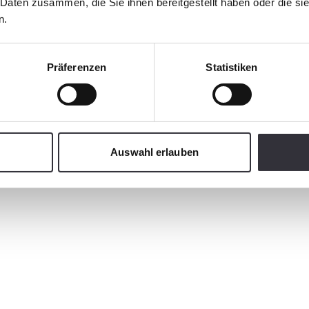
 Daten zusammen, die Sie ihnen bereitgestellt haben oder die s
PistenBully
n.
PB 600 Polar 
Präferenzen
Statistiken
keit
Automatisch flexibel u
kraftvoll im Steilhang
Auswahl erlauben