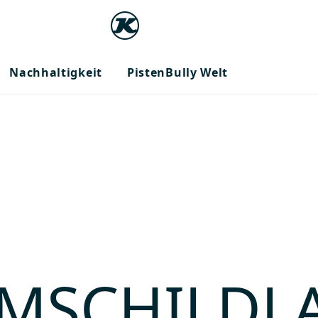
Nachhaltigkeit
PistenBully Welt
MSCHILDL