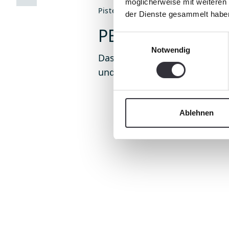
möglicherweise mit weiteren
PistenBully
der Dienste gesammelt habe
PB 600 Polar
Einwilligungsauswahl
Notwendig
Das Kraftpaket für Steigfähig
und mehr Schubleistung
Ablehnen