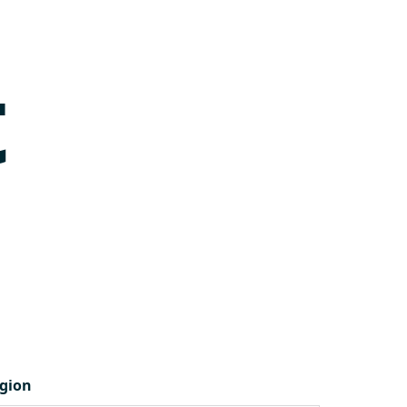
t
gion