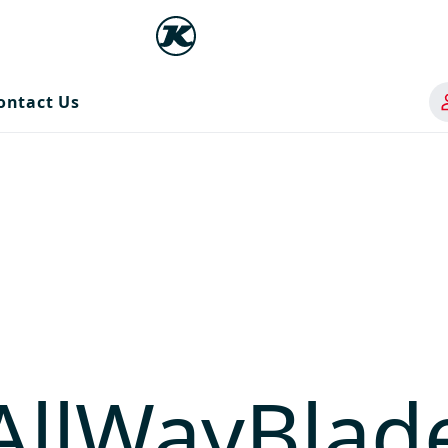
ontact Us
AllWayBlad