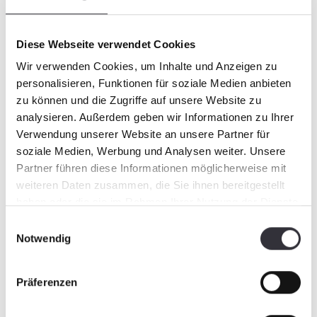
We understand the impact that a machine with
mechanical issues can have on a ski area or
operation. That's why PistenBully has been
Diese Webseite verwendet Cookies
investing for decades into a robust service
Wir verwenden Cookies, um Inhalte und Anzeigen zu
network across North America. Our spare
personalisieren, Funktionen für soziale Medien anbieten
parts and service technicians are always able
zu können und die Zugriffe auf unsere Website zu
to reach you within 72 hours. With more than
analysieren. Außerdem geben wir Informationen zu Ihrer
10 regional offices across the continent, you
Verwendung unserer Website an unsere Partner für
are guaranteed to have a local contact to assist
soziale Medien, Werbung und Analysen weiter. Unsere
you.
Partner führen diese Informationen möglicherweise mit
weiteren Daten zusammen, die Sie ihnen bereitgestellt
haben oder die sie im Rahmen Ihrer Nutzung der Dienste
Service hotline
gesammelt haben.
Einwilligungsauswahl
24 hours a day, 7 days a week
Notwendig
Overnight express delivery
Präferenzen
all over North America