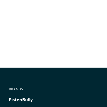
BRANDS
PistenBully