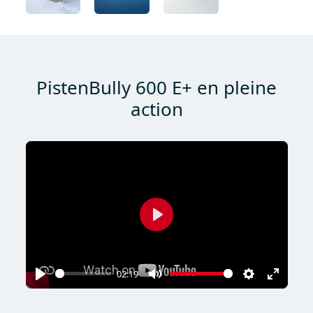
PistenBully 600 E+ en pleine
action
Play
02:19
Play
Mute
Settings
Enter
fullscr