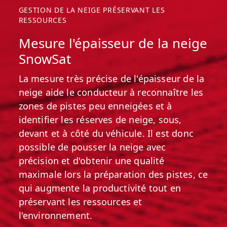
efficience élevée réduit encore la
GESTION DE LA NEIGE PRÉSERVANT LES
consommation de carburant de 20 %
RESSOURCES
par rapport au PistenBully 600 Polar !
De ce fait, les émissions de CO2 sont
Mesure l'épaisseur de la neige
également réduites de 20 %. Et une
SnowSat
consommation moindre garantit une
autonomie plus élevée.
La mesure très précise de l'épaisseur de la
neige aide le conducteur à reconnaître les
zones de pistes peu enneigées et à
identifier les réserves de neige, sous,
devant et à côté du véhicule. Il est donc
possible de pousser la neige avec
précision et d'obtenir une qualité
maximale lors la préparation des pistes, ce
qui augmente la productivité tout en
préservant les ressources et
l'environnement.