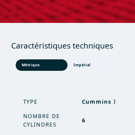
Caractéristiques techniques
Métrique
Impérial
TYPE
Cummins X 12
Cummins
TYPE
X 12
NOMBRE DE
6
CYLINDRES
NOMBRE DE
6
CYLINDRES