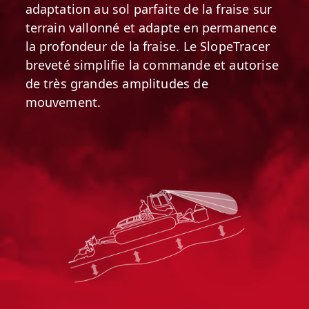
adaptation au sol parfaite de la fraise sur
Le moteur électrique n'a pas seulement
terrain vallonné et adapte en permanence
un excellent rendement, mais garantit
aussi un couple élevé constant. De
la profondeur de la fraise. Le SlopeTracer
cette manière, la puissance est
breveté simplifie la commande et autorise
immédiatement disponible également à
de très grandes amplitudes de
bas régime-moteur, ce qui procure aux
mouvement.
commandes du PistenBully 600 E+ une
expérience de conduite entièrement
nouvelle grâce à une poussée de 16 %
supérieure dès le démarrage.
Le meilleur de deux systèmes : notre
moteur diesel-électrique
La seule dameuse à moteur diesel-
électrique au monde satisfait à la
norme EU Phase V et convainc par ses
valeurs de performance, sa rentabilité
et son efficacité environnementale. Son