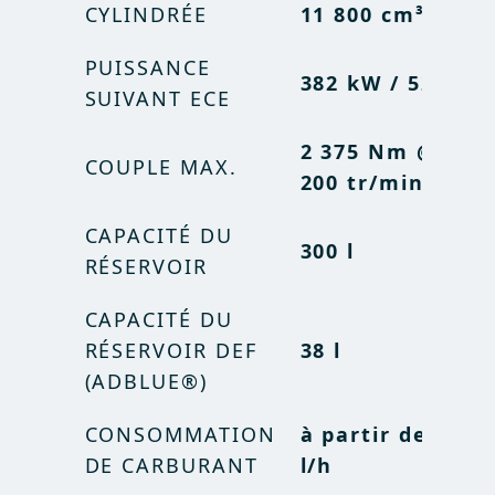
CYLINDRÉE
11 800 cm³
11.8 l /
CYLINDRÉE
PUISSANCE
11,800 cc
382 kW / 520 ch
SUIVANT ECE
PUISSANCE
512 hp
2 375 Nm @ 1
SELON CEE
COUPLE MAX.
200 tr/min
2,375 Nm
COUPLE
CAPACITÉ DU
@ 1,200
300 l
MAX. (600)
RÉSERVOIR
rpm
CAPACITÉ DU
CAPACITÉ DU
79 gal
RÉSERVOIR DEF
38 l
RÉSERVOIR
(ADBLUE®)
à partir
CONSOMMATION
CONSOMMATION
à partir de 17
de 4.49
DE CARBURANT
DE CARBURANT
l/h
gal/h