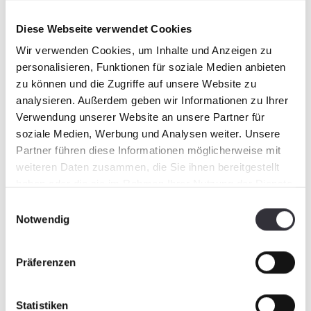
K
Simplement de Meilleures Pistes
Diese Webseite verwendet Cookies
Pl
su
Wir verwenden Cookies, um Inhalte und Anzeigen zu
personalisieren, Funktionen für soziale Medien anbieten
zu können und die Zugriffe auf unsere Website zu
analysieren. Außerdem geben wir Informationen zu Ihrer
Verwendung unserer Website an unsere Partner für
soziale Medien, Werbung und Analysen weiter. Unsere
Partner führen diese Informationen möglicherweise mit
weiteren Daten zusammen, die Sie ihnen bereitgestellt
haben oder die sie im Rahmen Ihrer Nutzung der Dienste
gesammelt haben.
Einwilligungsauswahl
Notwendig
Impressions
Präferenzen
Statistiken