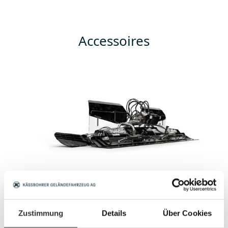
Accessoires
PistenBully
Pi
Fraise AlpinFlex SmartCut
C
Zustimmung
Details
Über Cookies