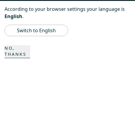
PowerBully
According to your browser settings your language is
English
.
BeachTech
Switch to English
ProAcademy
NO,
THANKS
K COMPOSITES
CONTACT
Carrière
Contacts
Formulaire de contact