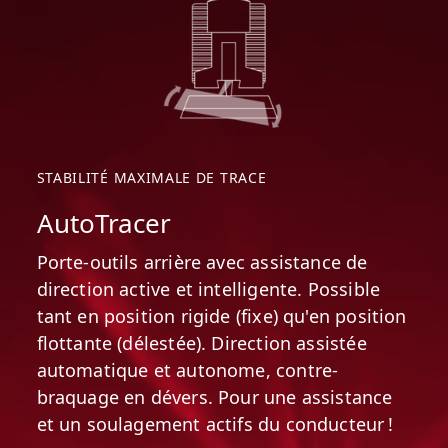
le rend extrêmement efficace,
économique et 20 % plus silencieux. En
montée, le moteur entraîne les
alternateurs et les moteurs de
propulsion ainsi que les pompes
hydrauliques via la boîte de transfert.
En descente, la gestion intelligente de
STABILITÉ MAXIMALE DE TRACE
l'énergie permet aux moteurs
électriques de faire office
AutoTracer
d'alternateurs et d'apporter leur
soutien au moteur pour l'entraînement
Porte-outils arrière avec assistance de
des pompes hydrauliques via la boîte
direction active et intelligente. Possible
de transfert. Cela diminue la charge du
tant en position rigide (fixe) qu'en position
moteur et réduit nettement la
flottante (délestée). Direction assistée
consommation de carburant.
automatique et autonome, contre-
braquage en dévers. Pour une assistance
Point de service optimal
et un soulagement actifs du conducteur !
Avec le PistenBully 600 E+, le